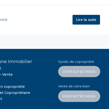
riété
Lire la suite
une Immobilier
Syndic de copropriété
l
CONTACTEZ-NOUS
– Vente
Vente de votre bien
en copropriété
et Copropriétaire
CONTACTEZ-NOUS
ct