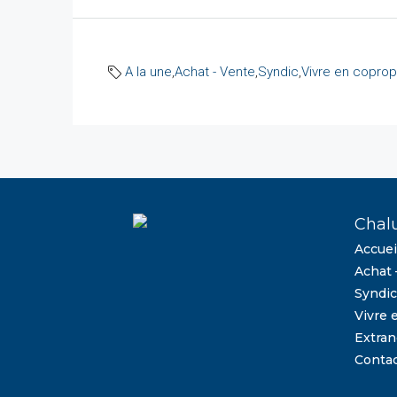
A la une
,
Achat - Vente
,
Syndic
,
Vivre en coprop
Chal
Accuei
Achat 
Syndic
Vivre 
Extran
Conta