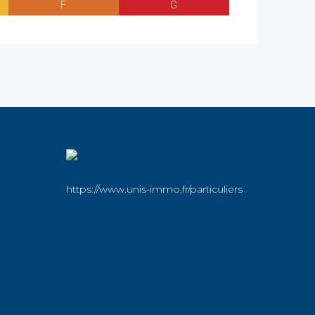
F
G
https://www.unis-immo.fr/particuliers