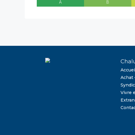
A
B
Chal
Accuei
Achat 
Syndic
Vivre 
Extran
Conta