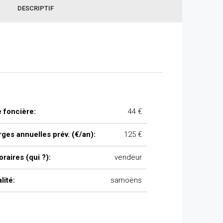
DESCRIPTIF
 foncière:
44 €
ges annuelles prév. (€/an):
125 €
raires (qui ?):
vendeur
lité:
samoëns