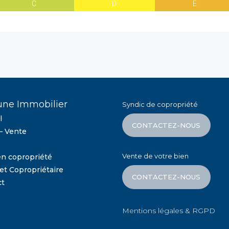
C
D
E
une Immobilier
Syndic de copropriété
l
CONTACTEZ-NOUS
– Vente
Vente de votre bien
en copropriété
et Copropriétaire
CONTACTEZ-NOUS
ct
Mentions légales & RGPD