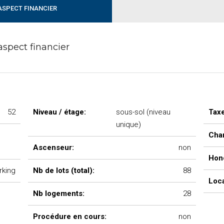
 ASPECT FINANCIER
aspect financier
52
Niveau / étage:
sous-sol (niveau
Taxe
unique)
Char
Ascenseur:
non
Hono
rking
Nb de lots (total):
88
Loca
Nb logements:
28
Procédure en cours:
non