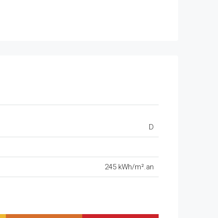
D
245 kWh/m².an