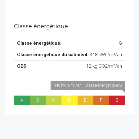
Classe énergétique
Classe énergétique:
G
Classe énergétique du bâtiment :
448 kWh/m²/an
GES:
12 kg CO2/m²/an
448 kWh/m²/an | Classe énergétique G
A
B
C
D
E
F
G