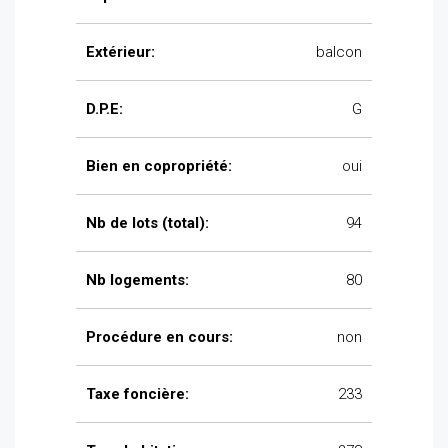
Extérieur:
balcon
D.P.E:
G
Bien en copropriété:
oui
Nb de lots (total):
94
Nb logements:
80
Procédure en cours:
non
Taxe foncière:
233