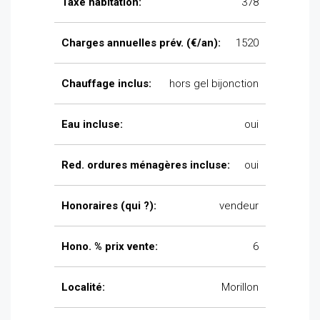
Taxe habitation:
378
Charges annuelles prév. (€/an):
1520
Chauffage inclus:
hors gel bijonction
Eau incluse:
oui
Red. ordures ménagères incluse:
oui
Honoraires (qui ?):
vendeur
Hono. % prix vente:
6
Localité:
Morillon