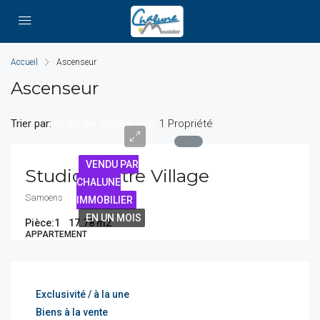
Accueil
Ascenseur
Ascenseur
Trier par:
1 Propriété
Ordre par défaut
VENDU PAR
Studio Centre Village
CHALUNE
Samoens
IMMOBILIER
EN UN MOIS
Pièce:
1
17.78 m2
APPARTEMENT
Exclusivité / à la une
Biens à la vente